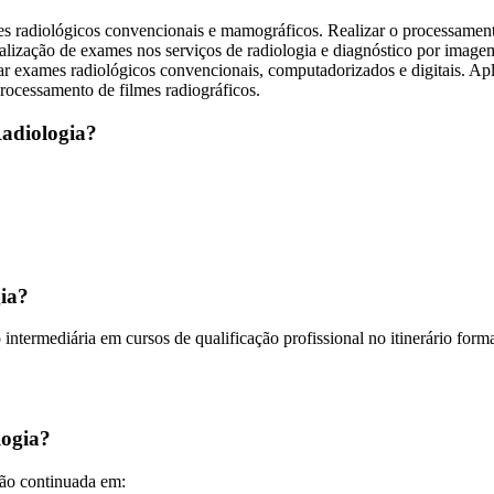
es radiológicos convencionais e mamográficos. Realizar o processamento
lização de exames nos serviços de radiologia e diagnóstico por imagem.
zar exames radiológicos convencionais, computadorizados e digitais. Apli
 processamento de filmes radiográficos.
adiologia?
gia?
o intermediária em cursos de qualificação profissional no itinerário form
logia?
ção continuada em: